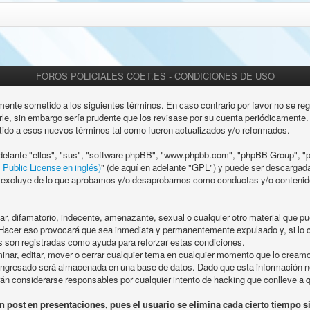
FOROS POLICIALES COET.ES - CONDICIONES DE USO
mente sometido a los siguientes términos. En caso contrario por favor no se re
le, sin embargo sería prudente que los revisase por su cuenta periódicamente. 
ido a esos nuevos términos tal como fueron actualizados y/o reformados.
adelante "ellos", "sus", "software phpBB", "www.phpbb.com", "phpBB Group", "p
 Public License en inglés)
" (de aquí en adelante "GPL") y puede ser descargad
s excluye de lo que aprobamos y/o desaprobamos como conductas y/o contenido
r, difamatorio, indecente, amenazante, sexual o cualquier otro material que pue
. Hacer eso provocará que sea inmediata y permanentemente expulsado y, si lo 
os son registradas como ayuda para reforzar estas condiciones.
minar, editar, mover o cerrar cualquier tema en cualquier momento que lo cream
ingresado será almacenada en una base de datos. Dado que esta información no
rán considerarse responsables por cualquier intento de hacking que conlleve a
st en presentaciones, pues el usuario se elimina cada cierto tiempo s