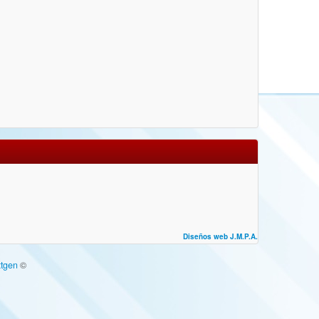
Diseños web J.M.P.A.
tgen
©