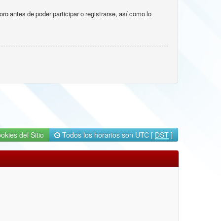
o antes de poder participar o registrarse, así como lo
okies del Sitio
Todos los horarios son UTC [
DST
]