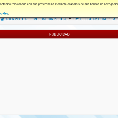
contenido relacionado con sus preferencias mediante el análisis de sus hábitos de navegació
FAQ
NORMAS FORO
Descargas
ookies
.
AULA VIRTUAL
/
MULTIMEDIA POLICIAL
/
TELEGRAM CHAT
/
L
PUBLICIDAD