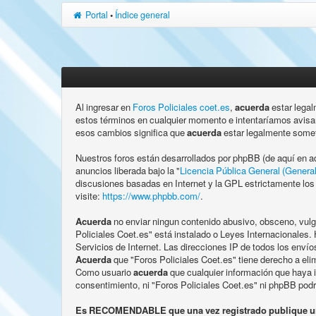
Portal
•
Índice general
Al ingresar en
Foros Policiales coet.es
,
acuerda
estar legal
estos términos en cualquier momento e intentaríamos avisar
esos cambios significa que
acuerda
estar legalmente somet
Nuestros foros están desarrollados por phpBB (de aquí en 
anuncios liberada bajo la "
Licencia Pública General (General
discusiones basadas en Internet y la GPL estrictamente lo
visite:
https://www.phpbb.com/
.
Acuerda
no enviar ningun contenido abusivo, obsceno, vulga
Policiales Coet.es" está instalado o Leyes Internacionales
Servicios de Internet. Las direcciones IP de todos los enví
Acuerda
que "Foros Policiales Coet.es" tiene derecho a eli
Como usuario
acuerda
que cualquier información que haya 
consentimiento, ni "Foros Policiales Coet.es" ni phpBB pod
Es RECOMENDABLE que una vez registrado publique un po