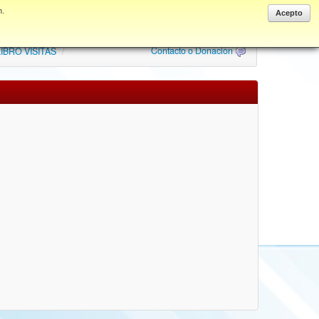
n.
Anonymous
Acepto
Contacto o Donación
IBRO VISITAS
/