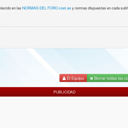
blecido en las
NORMAS DEL FORO coet.es
y normas dispuestas en cada subfor
El Equipo
Borrar todas las co
PUBLICIDAD