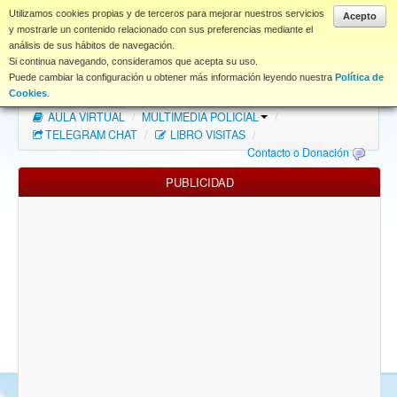
www.coet.es
Utilizamos cookies propias y de terceros para mejorar nuestros servicios
Acepto
y mostrarle un contenido relacionado con sus preferencias mediante el
análisis de sus hábitos de navegación.
Portal
Si continua navegando, consideramos que acepta su uso.
Puede cambiar la configuración u obtener más información leyendo nuestra
Política de
Índice Foros
/
MAPA WEB
/
MAPA FOROS
/
Cookies
.
AULA VIRTUAL
/
MULTIMEDIA POLICIAL
/
FAQ
TELEGRAM CHAT
/
LIBRO VISITAS
/
Contacto o Donación
NORMAS FORO
PUBLICIDAD
Descargas
Anonymous