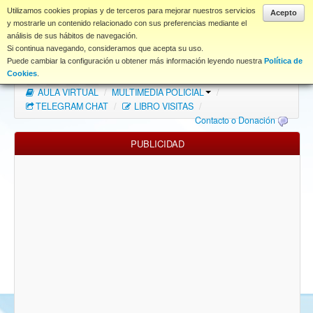
www.coet.es
Utilizamos cookies propias y de terceros para mejorar nuestros servicios
Acepto
y mostrarle un contenido relacionado con sus preferencias mediante el
análisis de sus hábitos de navegación.
Portal
Si continua navegando, consideramos que acepta su uso.
Puede cambiar la configuración u obtener más información leyendo nuestra
Política de
Índice Foros
/
MAPA WEB
/
MAPA FOROS
/
Cookies
.
AULA VIRTUAL
/
MULTIMEDIA POLICIAL
/
FAQ
TELEGRAM CHAT
/
LIBRO VISITAS
/
Contacto o Donación
NORMAS FORO
PUBLICIDAD
Descargas
Anonymous