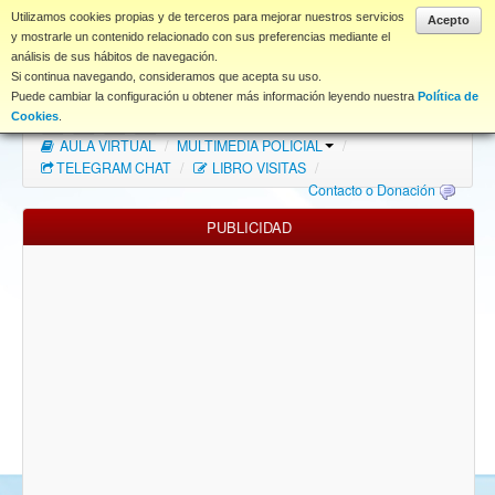
www.coet.es
Utilizamos cookies propias y de terceros para mejorar nuestros servicios
Acepto
y mostrarle un contenido relacionado con sus preferencias mediante el
análisis de sus hábitos de navegación.
Portal
Si continua navegando, consideramos que acepta su uso.
Puede cambiar la configuración u obtener más información leyendo nuestra
Política de
Índice Foros
/
MAPA WEB
/
MAPA FOROS
/
Cookies
.
AULA VIRTUAL
/
MULTIMEDIA POLICIAL
/
FAQ
TELEGRAM CHAT
/
LIBRO VISITAS
/
Contacto o Donación
NORMAS FORO
PUBLICIDAD
Descargas
Anonymous