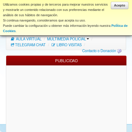
www.coet.es
Utilizamos cookies propias y de terceros para mejorar nuestros servicios
Acepto
y mostrarle un contenido relacionado con sus preferencias mediante el
análisis de sus hábitos de navegación.
Portal
Si continua navegando, consideramos que acepta su uso.
Puede cambiar la configuración u obtener más información leyendo nuestra
Política de
Índice Foros
/
MAPA WEB
/
MAPA FOROS
/
Cookies
.
AULA VIRTUAL
/
MULTIMEDIA POLICIAL
/
FAQ
TELEGRAM CHAT
/
LIBRO VISITAS
/
Contacto o Donación
NORMAS FORO
PUBLICIDAD
Descargas
Anonymous