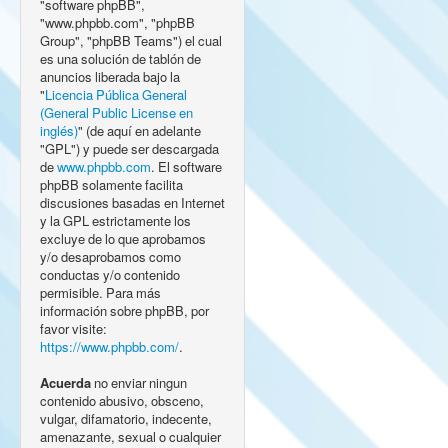
"software phpBB",
"www.phpbb.com", "phpBB
Group", "phpBB Teams") el cual
es una solución de tablón de
anuncios liberada bajo la
"
Licencia Pública General
(General Public License en
inglés)
" (de aquí en adelante
"GPL") y puede ser descargada
de
www.phpbb.com
. El software
phpBB solamente facilita
discusiones basadas en Internet
y la GPL estrictamente los
excluye de lo que aprobamos
y/o desaprobamos como
conductas y/o contenido
permisible. Para más
información sobre phpBB, por
favor visite:
https://www.phpbb.com/
.
Acuerda
no enviar ningun
contenido abusivo, obsceno,
vulgar, difamatorio, indecente,
amenazante, sexual o cualquier