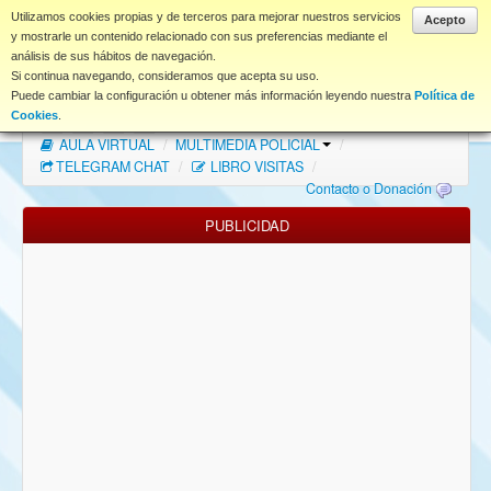
www.coet.es
Utilizamos cookies propias y de terceros para mejorar nuestros servicios
Acepto
y mostrarle un contenido relacionado con sus preferencias mediante el
análisis de sus hábitos de navegación.
Portal
Si continua navegando, consideramos que acepta su uso.
Puede cambiar la configuración u obtener más información leyendo nuestra
Política de
Índice Foros
/
MAPA WEB
/
MAPA FOROS
/
Cookies
.
AULA VIRTUAL
/
MULTIMEDIA POLICIAL
/
FAQ
TELEGRAM CHAT
/
LIBRO VISITAS
/
Contacto o Donación
NORMAS FORO
PUBLICIDAD
Descargas
Anonymous