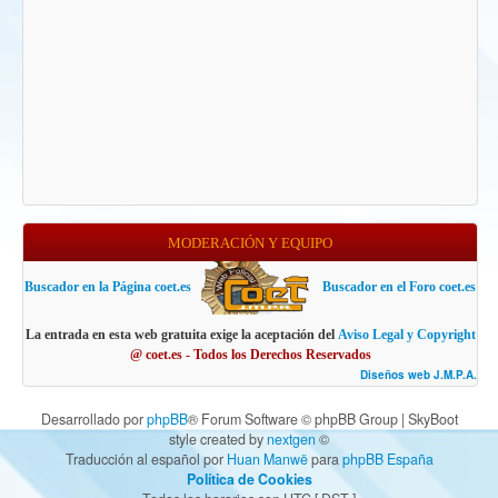
MODERACIÓN Y EQUIPO
Buscador en la Página coet.es
Buscador en el Foro coet.es
La entrada en esta web gratuita exige la aceptación del
Aviso Legal y Copyright
@ coet.es - Todos los Derechos Reservados
Diseños web J.M.P.A.
Desarrollado por
phpBB
® Forum Software © phpBB Group | SkyBoot
style created by
nextgen
©
Traducción al español por
Huan Manwë
para
phpBB España
Política de Cookies