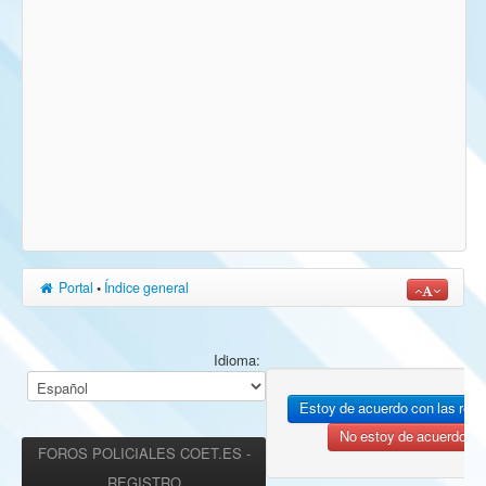
Portal
•
Índice general
Idioma:
FOROS POLICIALES COET.ES -
REGISTRO