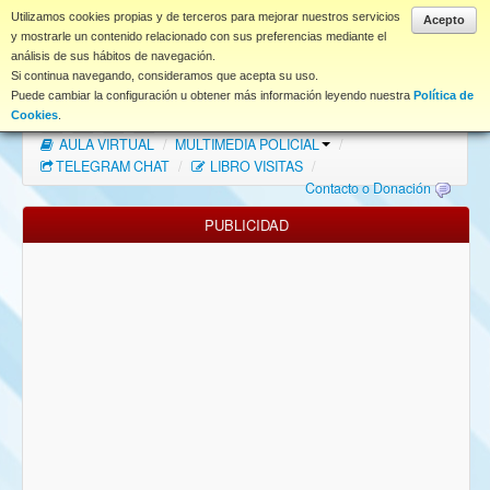
www.coet.es
Utilizamos cookies propias y de terceros para mejorar nuestros servicios
Acepto
y mostrarle un contenido relacionado con sus preferencias mediante el
análisis de sus hábitos de navegación.
Portal
Si continua navegando, consideramos que acepta su uso.
Puede cambiar la configuración u obtener más información leyendo nuestra
Política de
Índice Foros
/
MAPA WEB
/
MAPA FOROS
/
Cookies
.
AULA VIRTUAL
/
MULTIMEDIA POLICIAL
/
FAQ
TELEGRAM CHAT
/
LIBRO VISITAS
/
Contacto o Donación
NORMAS FORO
PUBLICIDAD
Descargas
Anonymous