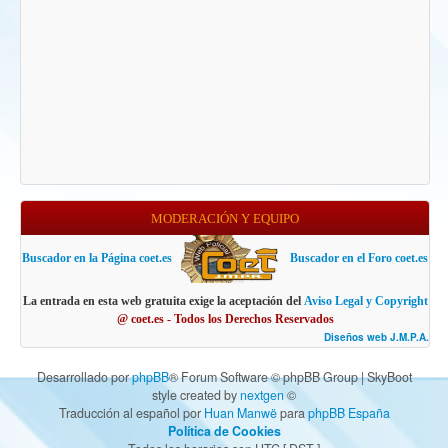
MODERACIÓN Y EQUIPO
Buscador en la Página coet.es
Buscador en el Foro coet.es
La entrada en esta web gratuita exige la aceptación del
Aviso Legal y Copyright
@ coet.es - Todos los Derechos Reservados
Diseños web J.M.P.A.
Desarrollado por
phpBB
® Forum Software © phpBB Group | SkyBoot
style created by
nextgen
©
Traducción al español por
Huan Manwë
para
phpBB España
Política de Cookies