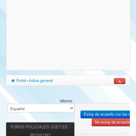
Portal
•
Índice general
Idioma:
FOROS POLICIALES COET.ES -
REGISTRO