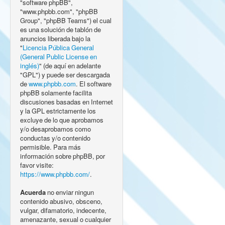
"software phpBB",
"www.phpbb.com", "phpBB
Group", "phpBB Teams") el cual
es una solución de tablón de
anuncios liberada bajo la
"
Licencia Pública General
(General Public License en
inglés)
" (de aquí en adelante
"GPL") y puede ser descargada
de
www.phpbb.com
. El software
phpBB solamente facilita
discusiones basadas en Internet
y la GPL estrictamente los
excluye de lo que aprobamos
y/o desaprobamos como
conductas y/o contenido
permisible. Para más
información sobre phpBB, por
favor visite:
https://www.phpbb.com/
.
Acuerda
no enviar ningun
contenido abusivo, obsceno,
vulgar, difamatorio, indecente,
amenazante, sexual o cualquier