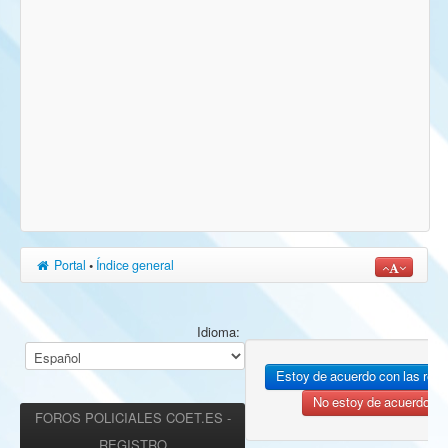
Portal
•
Índice general
Idioma:
FOROS POLICIALES COET.ES -
REGISTRO