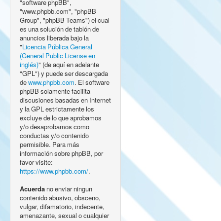
"software phpBB",
"www.phpbb.com", "phpBB
Group", "phpBB Teams") el cual
es una solución de tablón de
anuncios liberada bajo la
"
Licencia Pública General
(General Public License en
inglés)
" (de aquí en adelante
"GPL") y puede ser descargada
de
www.phpbb.com
. El software
phpBB solamente facilita
discusiones basadas en Internet
y la GPL estrictamente los
excluye de lo que aprobamos
y/o desaprobamos como
conductas y/o contenido
permisible. Para más
información sobre phpBB, por
favor visite:
https://www.phpbb.com/
.
Acuerda
no enviar ningun
contenido abusivo, obsceno,
vulgar, difamatorio, indecente,
amenazante, sexual o cualquier