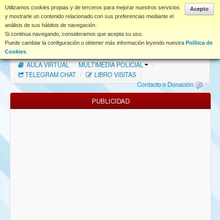
www.coet.es
Utilizamos cookies propias y de terceros para mejorar nuestros servicios
Acepto
y mostrarle un contenido relacionado con sus preferencias mediante el
análisis de sus hábitos de navegación.
Portal
Si continua navegando, consideramos que acepta su uso.
Puede cambiar la configuración u obtener más información leyendo nuestra
Política de
Índice Foros
/
MAPA WEB
/
MAPA FOROS
/
Cookies
.
AULA VIRTUAL
/
MULTIMEDIA POLICIAL
/
FAQ
TELEGRAM CHAT
/
LIBRO VISITAS
/
Contacto o Donación
NORMAS FORO
PUBLICIDAD
Descargas
Anonymous