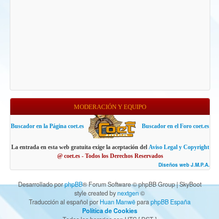
MODERACIÓN Y EQUIPO
Buscador en la Página coet.es
Buscador en el Foro coet.es
La entrada en esta web gratuita exige la aceptación del
Aviso Legal y Copyright
@ coet.es - Todos los Derechos Reservados
Diseños web J.M.P.A.
Desarrollado por
phpBB
® Forum Software © phpBB Group | SkyBoot
style created by
nextgen
©
Traducción al español por
Huan Manwë
para
phpBB España
Política de Cookies