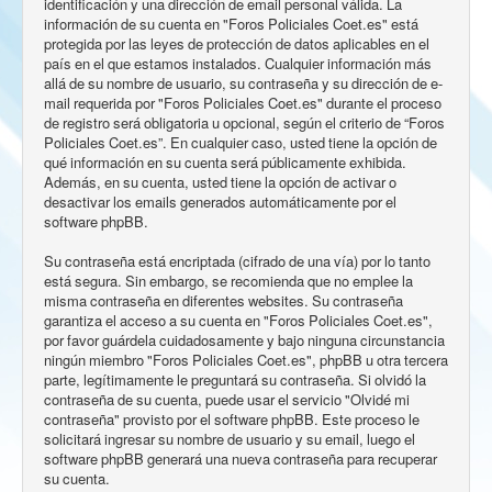
identificación y una dirección de email personal válida. La
información de su cuenta en "Foros Policiales Coet.es" está
protegida por las leyes de protección de datos aplicables en el
país en el que estamos instalados. Cualquier información más
allá de su nombre de usuario, su contraseña y su dirección de e-
mail requerida por "Foros Policiales Coet.es" durante el proceso
de registro será obligatoria u opcional, según el criterio de “Foros
Policiales Coet.es”. En cualquier caso, usted tiene la opción de
qué información en su cuenta será públicamente exhibida.
Además, en su cuenta, usted tiene la opción de activar o
desactivar los emails generados automáticamente por el
software phpBB.
Su contraseña está encriptada (cifrado de una vía) por lo tanto
está segura. Sin embargo, se recomienda que no emplee la
misma contraseña en diferentes websites. Su contraseña
garantiza el acceso a su cuenta en "Foros Policiales Coet.es",
por favor guárdela cuidadosamente y bajo ninguna circunstancia
ningún miembro "Foros Policiales Coet.es", phpBB u otra tercera
parte, legítimamente le preguntará su contraseña. Si olvidó la
contraseña de su cuenta, puede usar el servicio "Olvidé mi
contraseña" provisto por el software phpBB. Este proceso le
solicitará ingresar su nombre de usuario y su email, luego el
software phpBB generará una nueva contraseña para recuperar
su cuenta.