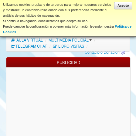
www.coet.es
Utilizamos cookies propias y de terceros para mejorar nuestros servicios
Acepto
y mostrarle un contenido relacionado con sus preferencias mediante el
análisis de sus hábitos de navegación.
Portal
Si continua navegando, consideramos que acepta su uso.
Puede cambiar la configuración u obtener más información leyendo nuestra
Política de
Índice Foros
/
MAPA WEB
/
MAPA FOROS
/
Cookies
.
AULA VIRTUAL
/
MULTIMEDIA POLICIAL
/
FAQ
TELEGRAM CHAT
/
LIBRO VISITAS
/
Contacto o Donación
NORMAS FORO
PUBLICIDAD
Descargas
Anonymous