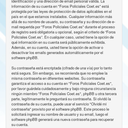
identificación y una dirección de email personal válida. La
información de su cuenta en "Foros Policiales Coet.es" está
protegida por las leyes de protección de datos aplicables en el
país en el que estamos instalados. Cualquier información más
allá de su nombre de usuario, su contraseña y su dirección de e-
mail requerida por "Foros Policiales Coet.es" durante el proceso
de registro será obligatoria u opcional, según el criterio de “Foros
Policiales Coet.es”. En cualquier caso, usted tiene la opción de
qué información en su cuenta será públicamente exhibida.
Además, en su cuenta, usted tiene la opción de activar o
desactivar los emails generados automáticamente por el
software phpBB.
Su contraseña está encriptada (cifrado de una vía) por lo tanto
está segura. Sin embargo, se recomienda que no emplee la
misma contraseña en diferentes websites. Su contraseña
garantiza el acceso a su cuenta en "Foros Policiales Coet.es",
por favor guárdela cuidadosamente y bajo ninguna circunstancia
ningún miembro "Foros Policiales Coet.es", phpBB u otra tercera
parte, legítimamente le preguntará su contraseña. Si olvidó la
contraseña de su cuenta, puede usar el servicio "Olvidé mi
contraseña" provisto por el software phpBB. Este proceso le
solicitará ingresar su nombre de usuario y su email, luego el
software phpBB generará una nueva contraseña para recuperar
su cuenta.