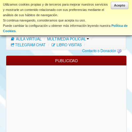
www.coet.es
Utilizamos cookies propias y de terceros para mejorar nuestros servicios
Acepto
y mostrarle un contenido relacionado con sus preferencias mediante el
análisis de sus hábitos de navegación.
Portal
Si continua navegando, consideramos que acepta su uso.
Puede cambiar la configuración u obtener más información leyendo nuestra
Política de
Índice Foros
/
MAPA WEB
/
MAPA FOROS
/
Cookies
.
AULA VIRTUAL
/
MULTIMEDIA POLICIAL
/
FAQ
TELEGRAM CHAT
/
LIBRO VISITAS
/
Contacto o Donación
NORMAS FORO
PUBLICIDAD
Descargas
Anonymous