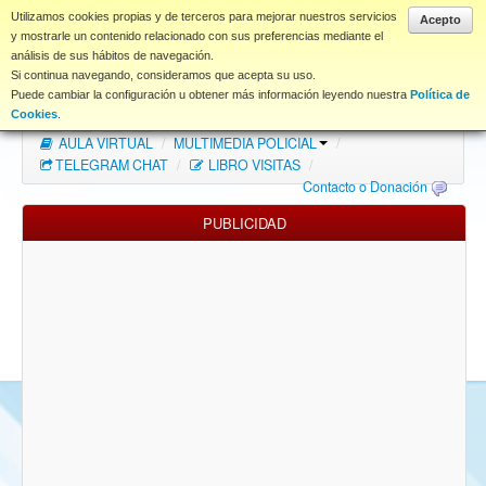
www.coet.es
Utilizamos cookies propias y de terceros para mejorar nuestros servicios
Acepto
y mostrarle un contenido relacionado con sus preferencias mediante el
análisis de sus hábitos de navegación.
Portal
Si continua navegando, consideramos que acepta su uso.
Puede cambiar la configuración u obtener más información leyendo nuestra
Política de
Índice Foros
/
MAPA WEB
/
MAPA FOROS
/
Cookies
.
AULA VIRTUAL
/
MULTIMEDIA POLICIAL
/
FAQ
TELEGRAM CHAT
/
LIBRO VISITAS
/
Contacto o Donación
NORMAS FORO
PUBLICIDAD
Descargas
Anonymous