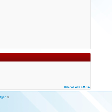
Diseños web J.M.P.A.
tgen
©