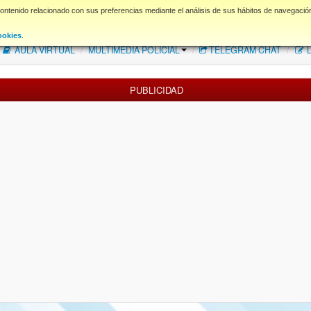
contenido relacionado con sus preferencias mediante el análisis de sus hábitos de navegació
FAQ
NORMAS FORO
Descargas
ookies
.
AULA VIRTUAL
/
MULTIMEDIA POLICIAL
/
TELEGRAM CHAT
/
L
PUBLICIDAD