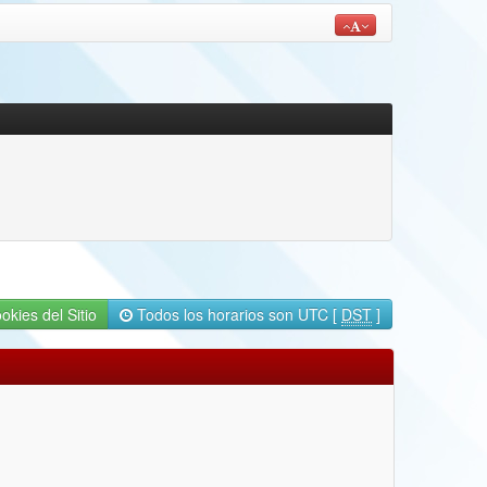
okies del Sitio
Todos los horarios son UTC [
DST
]