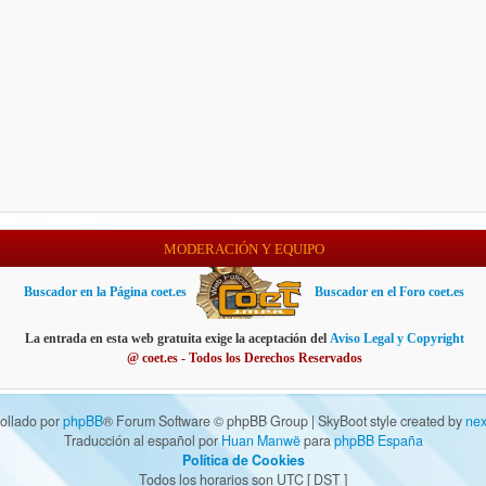
MODERACIÓN Y EQUIPO
Buscador en la Página coet.es
Buscador en el Foro coet.es
La entrada en esta web gratuita exige la aceptación del
Aviso Legal y Copyright
@ coet.es - Todos los Derechos Reservados
ollado por
phpBB
® Forum Software © phpBB Group | SkyBoot style created by
nex
Traducción al español por
Huan Manwë
para
phpBB España
Política de Cookies
Todos los horarios son UTC [
DST
]