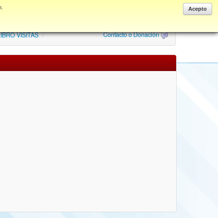
n.
Anonymous
Acepto
Contacto o Donación
IBRO VISITAS
/