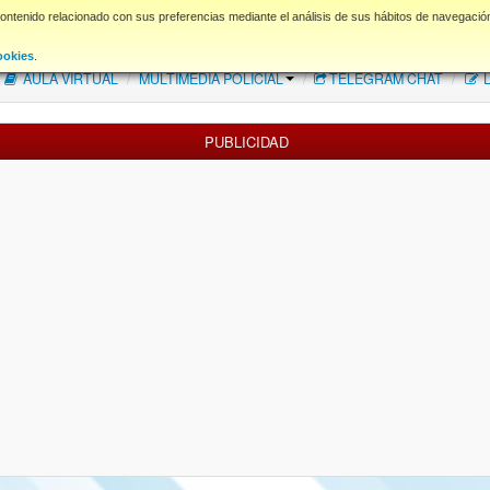
contenido relacionado con sus preferencias mediante el análisis de sus hábitos de navegació
FAQ
NORMAS FORO
Descargas
ookies
.
AULA VIRTUAL
/
MULTIMEDIA POLICIAL
/
TELEGRAM CHAT
/
L
PUBLICIDAD