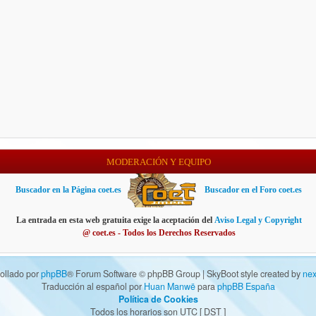
MODERACIÓN Y EQUIPO
Buscador en la Página coet.es
Buscador en el Foro coet.es
La entrada en esta web gratuita exige la aceptación del
Aviso Legal y Copyright
@ coet.es - Todos los Derechos Reservados
ollado por
phpBB
® Forum Software © phpBB Group | SkyBoot style created by
nex
Traducción al español por
Huan Manwë
para
phpBB España
Política de Cookies
Todos los horarios son UTC [
DST
]