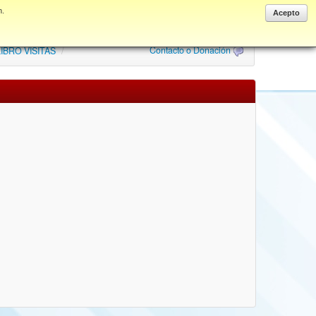
n.
Anonymous
Acepto
Contacto o Donación
IBRO VISITAS
/