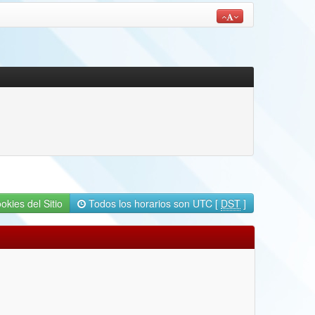
okies del Sitio
Todos los horarios son UTC [
DST
]