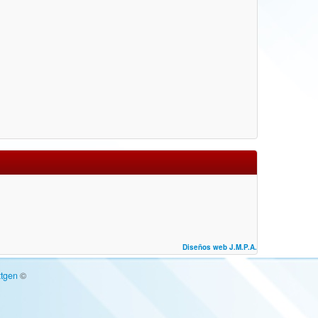
Diseños web J.M.P.A.
tgen
©