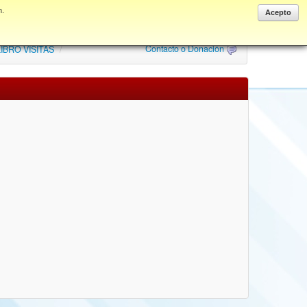
n.
Anonymous
Acepto
Contacto o Donación
IBRO VISITAS
/