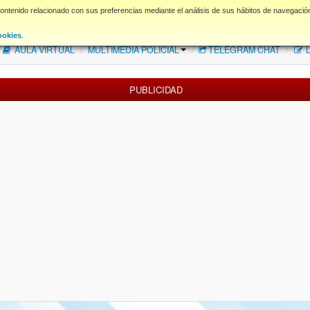
contenido relacionado con sus preferencias mediante el análisis de sus hábitos de navegació
FAQ
NORMAS FORO
Descargas
ookies
.
AULA VIRTUAL
/
MULTIMEDIA POLICIAL
/
TELEGRAM CHAT
/
L
PUBLICIDAD