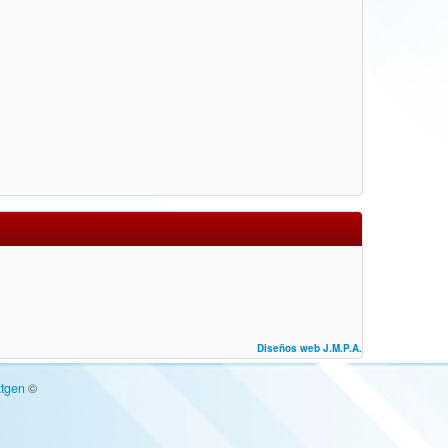
Diseños web J.M.P.A.
tgen
©