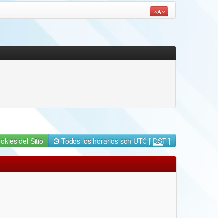
okies del Sitio
Todos los horarios son UTC [
DST
]