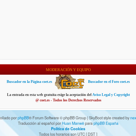
MODERACIÓN Y EQUIPO
Buscador en la Página coet.es
Buscador en el Foro coet.es
La entrada en esta web gratuita exige la aceptación del
Aviso Legal y Copyright
@ coet.es - Todos los Derechos Reservados
ollado por
phpBB
® Forum Software © phpBB Group | SkyBoot style created by
nex
Traducción al español por
Huan Manwë
para
phpBB España
Política de Cookies
Todos los horarios son UTC [
DST
]