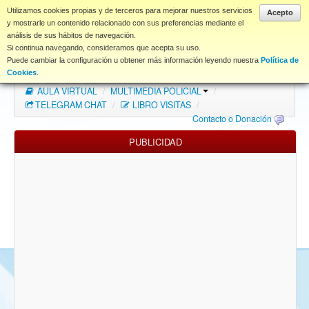
www.coet.es
Utilizamos cookies propias y de terceros para mejorar nuestros servicios
Acepto
y mostrarle un contenido relacionado con sus preferencias mediante el
análisis de sus hábitos de navegación.
Portal
Si continua navegando, consideramos que acepta su uso.
Puede cambiar la configuración u obtener más información leyendo nuestra
Política de
Índice Foros
/
MAPA WEB
/
MAPA FOROS
/
Cookies
.
AULA VIRTUAL
/
MULTIMEDIA POLICIAL
/
FAQ
TELEGRAM CHAT
/
LIBRO VISITAS
/
Contacto o Donación
NORMAS FORO
PUBLICIDAD
Descargas
Anonymous