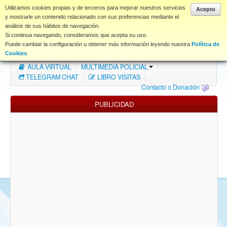
www.coet.es
Utilizamos cookies propias y de terceros para mejorar nuestros servicios
Acepto
y mostrarle un contenido relacionado con sus preferencias mediante el
análisis de sus hábitos de navegación.
Portal
Si continua navegando, consideramos que acepta su uso.
Puede cambiar la configuración u obtener más información leyendo nuestra
Política de
Índice Foros
/
MAPA WEB
/
MAPA FOROS
/
Cookies
.
AULA VIRTUAL
/
MULTIMEDIA POLICIAL
/
FAQ
TELEGRAM CHAT
/
LIBRO VISITAS
/
Contacto o Donación
NORMAS FORO
PUBLICIDAD
Descargas
Anonymous