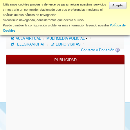
www.coet.es
Utilizamos cookies propias y de terceros para mejorar nuestros servicios
Acepto
y mostrarle un contenido relacionado con sus preferencias mediante el
análisis de sus hábitos de navegación.
Portal
Si continua navegando, consideramos que acepta su uso.
Puede cambiar la configuración u obtener más información leyendo nuestra
Política de
Índice Foros
/
MAPA WEB
/
MAPA FOROS
/
Cookies
.
AULA VIRTUAL
/
MULTIMEDIA POLICIAL
/
FAQ
TELEGRAM CHAT
/
LIBRO VISITAS
/
Contacto o Donación
NORMAS FORO
PUBLICIDAD
Descargas
Anonymous