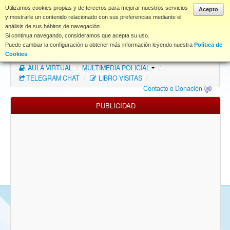
www.coet.es
Utilizamos cookies propias y de terceros para mejorar nuestros servicios
Acepto
y mostrarle un contenido relacionado con sus preferencias mediante el
análisis de sus hábitos de navegación.
Portal
Si continua navegando, consideramos que acepta su uso.
Puede cambiar la configuración u obtener más información leyendo nuestra
Política de
Índice Foros
/
MAPA WEB
/
MAPA FOROS
/
Cookies
.
AULA VIRTUAL
/
MULTIMEDIA POLICIAL
/
FAQ
TELEGRAM CHAT
/
LIBRO VISITAS
/
Contacto o Donación
NORMAS FORO
PUBLICIDAD
Descargas
Anonymous