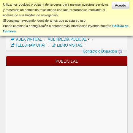
www.coet.es
Utilizamos cookies propias y de terceros para mejorar nuestros servicios
Acepto
y mostrarle un contenido relacionado con sus preferencias mediante el
análisis de sus hábitos de navegación.
Portal
Si continua navegando, consideramos que acepta su uso.
Puede cambiar la configuración u obtener más información leyendo nuestra
Política de
Índice Foros
/
MAPA WEB
/
MAPA FOROS
/
Cookies
.
AULA VIRTUAL
/
MULTIMEDIA POLICIAL
/
FAQ
TELEGRAM CHAT
/
LIBRO VISITAS
/
Contacto o Donación
NORMAS FORO
PUBLICIDAD
Descargas
Anonymous