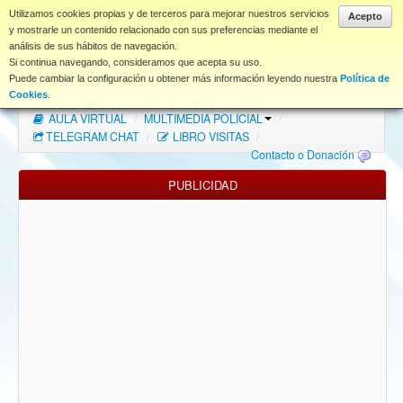
www.coet.es
Utilizamos cookies propias y de terceros para mejorar nuestros servicios
Acepto
y mostrarle un contenido relacionado con sus preferencias mediante el
análisis de sus hábitos de navegación.
Portal
Si continua navegando, consideramos que acepta su uso.
Puede cambiar la configuración u obtener más información leyendo nuestra
Política de
Índice Foros
/
MAPA WEB
/
MAPA FOROS
/
Cookies
.
AULA VIRTUAL
/
MULTIMEDIA POLICIAL
/
FAQ
TELEGRAM CHAT
/
LIBRO VISITAS
/
Contacto o Donación
NORMAS FORO
PUBLICIDAD
Descargas
Anonymous