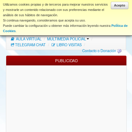
www.coet.es
Utilizamos cookies propias y de terceros para mejorar nuestros servicios
Acepto
y mostrarle un contenido relacionado con sus preferencias mediante el
análisis de sus hábitos de navegación.
Portal
Si continua navegando, consideramos que acepta su uso.
Puede cambiar la configuración u obtener más información leyendo nuestra
Política de
Índice Foros
/
MAPA WEB
/
MAPA FOROS
/
Cookies
.
AULA VIRTUAL
/
MULTIMEDIA POLICIAL
/
FAQ
TELEGRAM CHAT
/
LIBRO VISITAS
/
Contacto o Donación
NORMAS FORO
PUBLICIDAD
Descargas
Anonymous