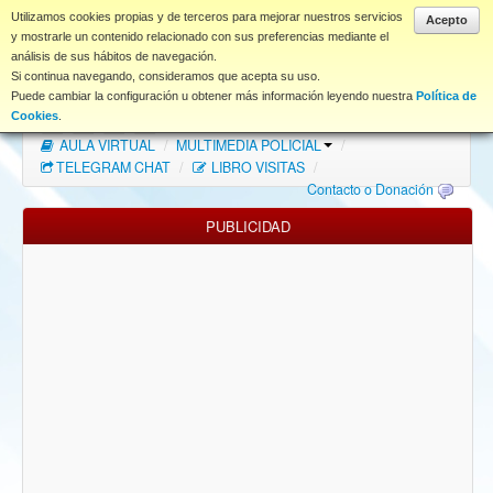
www.coet.es
Utilizamos cookies propias y de terceros para mejorar nuestros servicios
Acepto
y mostrarle un contenido relacionado con sus preferencias mediante el
análisis de sus hábitos de navegación.
Portal
Si continua navegando, consideramos que acepta su uso.
Puede cambiar la configuración u obtener más información leyendo nuestra
Política de
Índice Foros
/
MAPA WEB
/
MAPA FOROS
/
Cookies
.
AULA VIRTUAL
/
MULTIMEDIA POLICIAL
/
FAQ
TELEGRAM CHAT
/
LIBRO VISITAS
/
Contacto o Donación
NORMAS FORO
PUBLICIDAD
Descargas
Anonymous