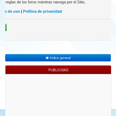
 las reglas de los foros mientras navega por el Sitio.
nes de uso
|
Política de privacidad
rse
Índice general
PUBLICIDAD