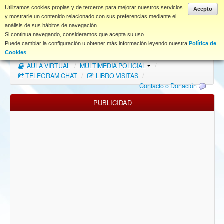
www.coet.es
Utilizamos cookies propias y de terceros para mejorar nuestros servicios
Acepto
y mostrarle un contenido relacionado con sus preferencias mediante el
análisis de sus hábitos de navegación.
Portal
Si continua navegando, consideramos que acepta su uso.
Puede cambiar la configuración u obtener más información leyendo nuestra
Política de
Índice Foros
/
MAPA WEB
/
MAPA FOROS
/
Cookies
.
AULA VIRTUAL
/
MULTIMEDIA POLICIAL
/
FAQ
TELEGRAM CHAT
/
LIBRO VISITAS
/
Contacto o Donación
NORMAS FORO
PUBLICIDAD
Descargas
Anonymous