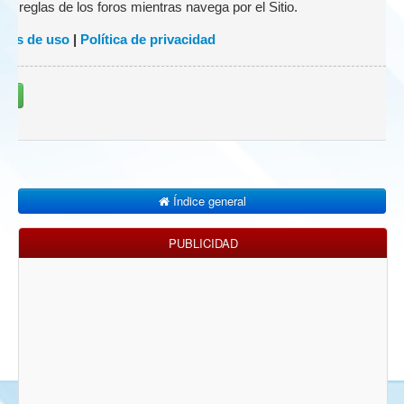
 las reglas de los foros mientras navega por el Sitio.
nes de uso
|
Política de privacidad
rse
Índice general
PUBLICIDAD