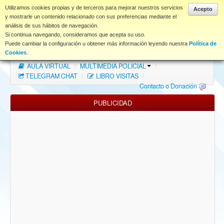
www.coet.es
Utilizamos cookies propias y de terceros para mejorar nuestros servicios
Acepto
y mostrarle un contenido relacionado con sus preferencias mediante el
análisis de sus hábitos de navegación.
Portal
Si continua navegando, consideramos que acepta su uso.
Puede cambiar la configuración u obtener más información leyendo nuestra
Política de
Índice Foros
/
MAPA WEB
/
MAPA FOROS
/
Cookies
.
AULA VIRTUAL
/
MULTIMEDIA POLICIAL
/
FAQ
TELEGRAM CHAT
/
LIBRO VISITAS
/
Contacto o Donación
NORMAS FORO
PUBLICIDAD
Descargas
Anonymous