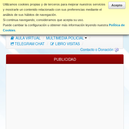
www.coet.es
Utilizamos cookies propias y de terceros para mejorar nuestros servicios
Acepto
y mostrarle un contenido relacionado con sus preferencias mediante el
análisis de sus hábitos de navegación.
Portal
Si continua navegando, consideramos que acepta su uso.
Puede cambiar la configuración u obtener más información leyendo nuestra
Política de
Índice Foros
/
MAPA WEB
/
MAPA FOROS
/
Cookies
.
AULA VIRTUAL
/
MULTIMEDIA POLICIAL
/
FAQ
TELEGRAM CHAT
/
LIBRO VISITAS
/
Contacto o Donación
NORMAS FORO
PUBLICIDAD
Descargas
Anonymous