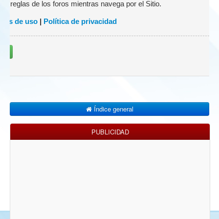
 las reglas de los foros mientras navega por el Sitio.
nes de uso
|
Política de privacidad
rse
Índice general
PUBLICIDAD