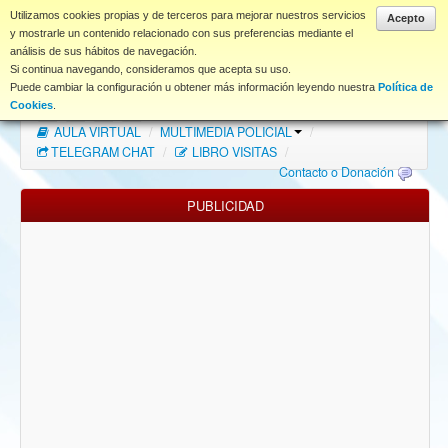
www.coet.es
Utilizamos cookies propias y de terceros para mejorar nuestros servicios
Acepto
y mostrarle un contenido relacionado con sus preferencias mediante el
análisis de sus hábitos de navegación.
Portal
Si continua navegando, consideramos que acepta su uso.
Puede cambiar la configuración u obtener más información leyendo nuestra
Política de
Índice Foros
/
MAPA WEB
/
MAPA FOROS
/
Cookies
.
AULA VIRTUAL
/
MULTIMEDIA POLICIAL
/
FAQ
TELEGRAM CHAT
/
LIBRO VISITAS
/
Contacto o Donación
NORMAS FORO
PUBLICIDAD
Descargas
Anonymous