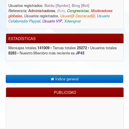
Usuarios registrados:
Baidu [Spider]
,
Bing [Bot]
Referencia:
Administradores
,
Bots
,
Congresistas
,
Moderadores
globales
,
Usuarios registrados
,
Usuari@ Destacad@
,
Usuario
Colaborador Paypal
,
Usuario VIP
,
Xdesignar
ESTADÍSTICAS
Mensajes totales
141009
• Temas totales
25272
• Usuarios totales
8283
• Nuestro Miembro más reciente es
JP43
Índice general
PUBLICIDAD