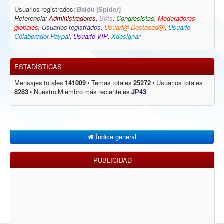
Usuarios registrados:
Baidu [Spider]
Referencia:
Administradores
,
Bots
,
Congresistas
,
Moderadores
globales
,
Usuarios registrados
,
Usuari@ Destacad@
,
Usuario
Colaborador Paypal
,
Usuario VIP
,
Xdesignar
ESTADÍSTICAS
Mensajes totales
141009
• Temas totales
25272
• Usuarios totales
8283
• Nuestro Miembro más reciente es
JP43
Índice general
PUBLICIDAD