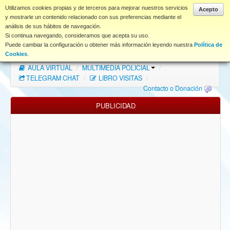
www.coet.es
Utilizamos cookies propias y de terceros para mejorar nuestros servicios
Acepto
y mostrarle un contenido relacionado con sus preferencias mediante el
análisis de sus hábitos de navegación.
Portal
Si continua navegando, consideramos que acepta su uso.
Puede cambiar la configuración u obtener más información leyendo nuestra
Política de
Índice Foros
/
MAPA WEB
/
MAPA FOROS
/
Cookies
.
AULA VIRTUAL
/
MULTIMEDIA POLICIAL
/
FAQ
TELEGRAM CHAT
/
LIBRO VISITAS
/
Contacto o Donación
NORMAS FORO
PUBLICIDAD
Descargas
Anonymous