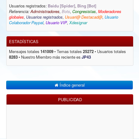
Usuarios registrados:
Baidu [Spider]
,
Bing [Bot]
Referencia:
Administradores
,
Bots
,
Congresistas
,
Moderadores
globales
,
Usuarios registrados
,
Usuari@ Destacad@
,
Usuario
Colaborador Paypal
,
Usuario VIP
,
Xdesignar
ESTADÍSTICAS
Mensajes totales
141009
• Temas totales
25272
• Usuarios totales
8283
• Nuestro Miembro más reciente es
JP43
Índice general
PUBLICIDAD