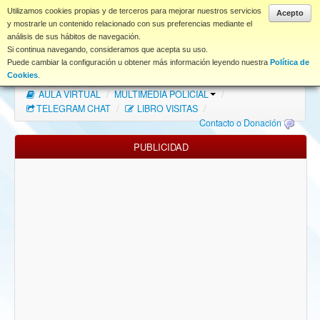
www.coet.es
Utilizamos cookies propias y de terceros para mejorar nuestros servicios
Acepto
y mostrarle un contenido relacionado con sus preferencias mediante el
análisis de sus hábitos de navegación.
Portal
Si continua navegando, consideramos que acepta su uso.
Puede cambiar la configuración u obtener más información leyendo nuestra
Política de
Índice Foros
/
MAPA WEB
/
MAPA FOROS
/
Cookies
.
AULA VIRTUAL
/
MULTIMEDIA POLICIAL
/
FAQ
TELEGRAM CHAT
/
LIBRO VISITAS
/
Contacto o Donación
NORMAS FORO
PUBLICIDAD
Descargas
Anonymous