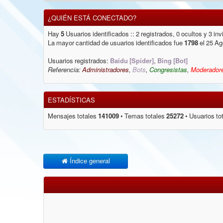
¿QUIÉN ESTÁ CONECTADO?
Hay
5
Usuarios identificados :: 2 registrados, 0 ocultos y 3 i
La mayor cantidad de usuarios identificados fue
1798
el 25 Ag
Usuarios registrados:
Baidu [Spider]
,
Bing [Bot]
Referencia:
Administradores
,
Bots
,
Congresistas
,
Moderadore
ESTADÍSTICAS
Mensajes totales
141009
• Temas totales
25272
• Usuarios to
Índice general