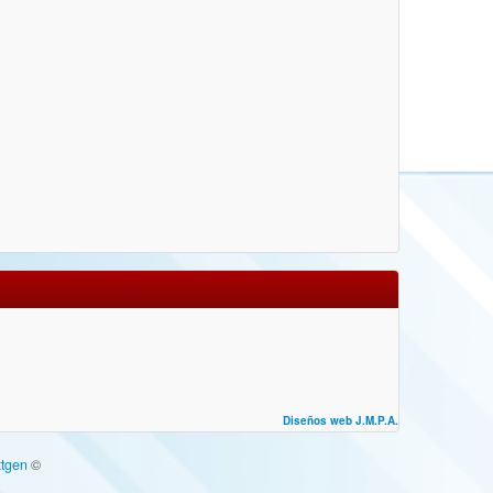
Diseños web J.M.P.A.
tgen
©