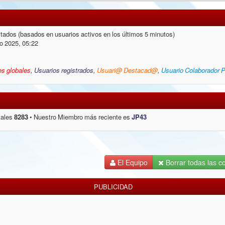
nvitados (basados en usuarios activos en los últimos 5 minutos)
o 2025, 05:22
s globales
,
Usuarios registrados
,
Usuari@ Destacad@
,
Usuario Colaborador 
tales
8283
• Nuestro Miembro más reciente es
JP43
El Equipo
Borrar todas las co
PUBLICIDAD