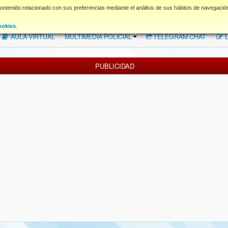
contenido relacionado con sus preferencias mediante el análisis de sus hábitos de navegació
FAQ
NORMAS FORO
Descargas
ookies
.
AULA VIRTUAL
/
MULTIMEDIA POLICIAL
/
TELEGRAM CHAT
/
L
PUBLICIDAD