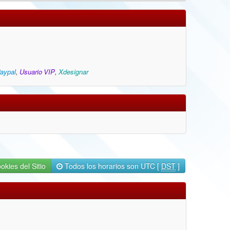
Paypal
,
Usuario VIP
,
Xdesignar
okies del Sitio
Todos los horarios son UTC [
DST
]