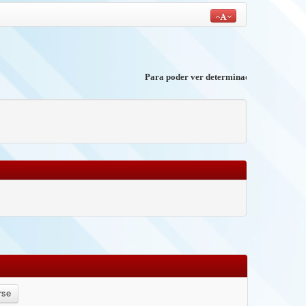
Para poder ver determinados contenidos debe
RE