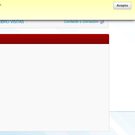
n.
Anonymous
Acepto
Contacto o Donación
IBRO VISITAS
/