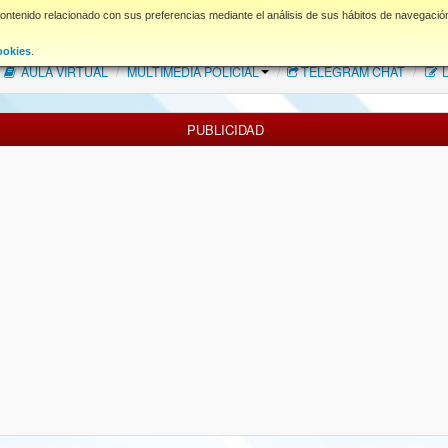
contenido relacionado con sus preferencias mediante el análisis de sus hábitos de navegació
FAQ
NORMAS FORO
Descargas
ookies
.
AULA VIRTUAL
/
MULTIMEDIA POLICIAL
/
TELEGRAM CHAT
/
L
PUBLICIDAD