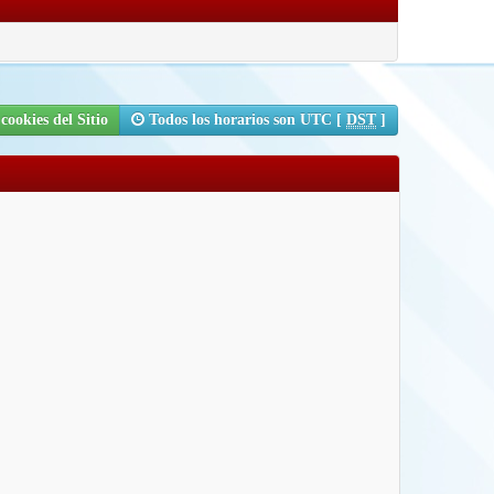
cookies del Sitio
Todos los horarios son UTC [
DST
]