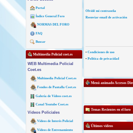
Portal
Olvidé mi contraseña
Índice General Foro
Reenviar email de activación
NORMAS DEL FORO
FAQ
Buscar
•
Condiciones de uso
Multimedia Policial coet.es
•
Política de privacidad
WEB Multimedia Policial
Coet.es
Multimedia Policial Coet.es
Menú animado Accesos Dire
Fondos de Pantalla Coet.es
Galería de Vídeos coet.es
Canal Youtube Coet.es
Temas Recientes en el foro
Videos Policiales
Vídeos de Interés Policial
Últimos vídeos
Vídeos de Entrenamiento