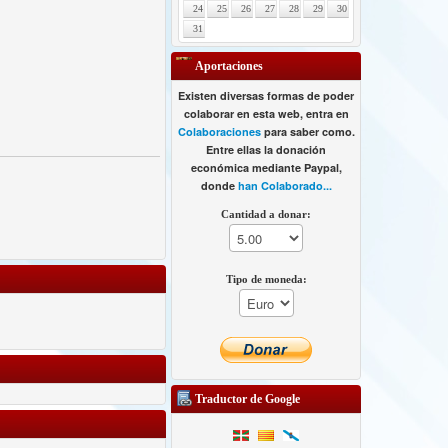
24
25
26
27
28
29
30
31
Aportaciones
Existen diversas formas de poder
colaborar en esta web, entra en
Colaboraciones
para saber como.
Entre ellas la donación
económica mediante Paypal,
donde
han Colaborado...
Cantidad a donar:
Tipo de moneda:
Traductor de Google