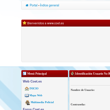
Portal
•
Índice general
Bienvenidos a www.coet.es
Menú Principal
Identificación Usuario No 
Web Coet.es
INICIO
Nombre de Usuario:
Mapa Web
Multimedia Policial
Contraseña:
Foros Coet.es