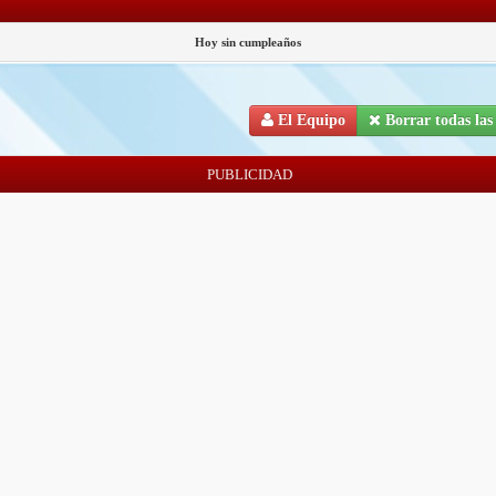
Hoy sin cumpleaños
El Equipo
Borrar todas las 
PUBLICIDAD