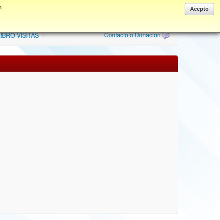
n.
Acepto
Contacto o Donación
IBRO VISITAS
/