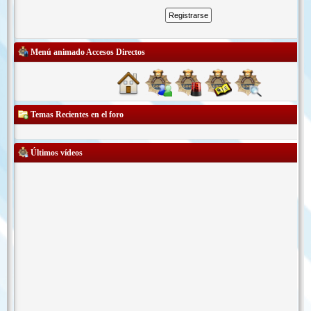
Menú animado Accesos Directos
Temas Recientes en el foro
Últimos vídeos