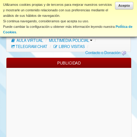
www.coet.es
Utilizamos cookies propias y de terceros para mejorar nuestros servicios
Acepto
y mostrarle un contenido relacionado con sus preferencias mediante el
análisis de sus hábitos de navegación.
Portal
Si continua navegando, consideramos que acepta su uso.
Puede cambiar la configuración u obtener más información leyendo nuestra
Política de
Índice Foros
/
MAPA WEB
/
MAPA FOROS
/
Cookies
.
AULA VIRTUAL
/
MULTIMEDIA POLICIAL
/
FAQ
TELEGRAM CHAT
/
LIBRO VISITAS
/
Contacto o Donación
NORMAS FORO
PUBLICIDAD
Descargas