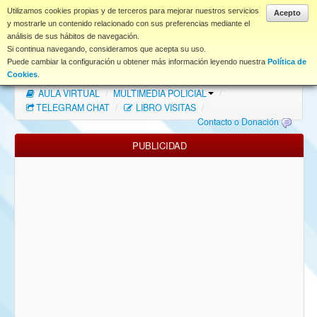
www.coet.es
Utilizamos cookies propias y de terceros para mejorar nuestros servicios
Acepto
y mostrarle un contenido relacionado con sus preferencias mediante el
análisis de sus hábitos de navegación.
Portal
Si continua navegando, consideramos que acepta su uso.
Puede cambiar la configuración u obtener más información leyendo nuestra
Política de
Índice Foros
/
MAPA WEB
/
MAPA FOROS
/
Cookies
.
AULA VIRTUAL
/
MULTIMEDIA POLICIAL
/
FAQ
TELEGRAM CHAT
/
LIBRO VISITAS
/
Contacto o Donación
NORMAS FORO
PUBLICIDAD
Descargas