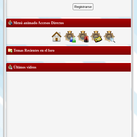
Menú animado Accesos Directos
Temas Recientes en el foro
Últimos vídeos