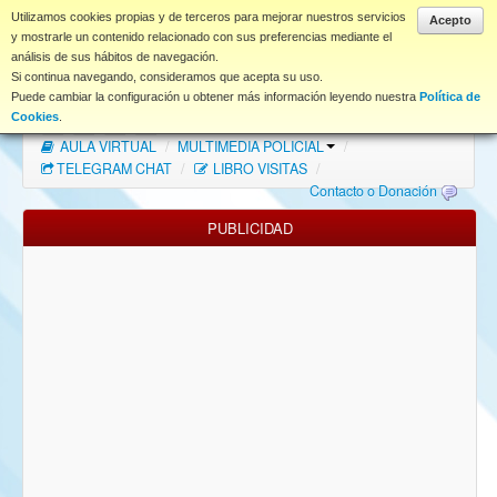
www.coet.es
Utilizamos cookies propias y de terceros para mejorar nuestros servicios
Acepto
y mostrarle un contenido relacionado con sus preferencias mediante el
análisis de sus hábitos de navegación.
Portal
Si continua navegando, consideramos que acepta su uso.
Puede cambiar la configuración u obtener más información leyendo nuestra
Política de
Índice Foros
/
MAPA WEB
/
MAPA FOROS
/
Cookies
.
AULA VIRTUAL
/
MULTIMEDIA POLICIAL
/
FAQ
TELEGRAM CHAT
/
LIBRO VISITAS
/
Contacto o Donación
NORMAS FORO
PUBLICIDAD
Descargas