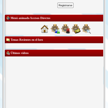
Menú animado Accesos Directos
Temas Recientes en el foro
Últimos vídeos