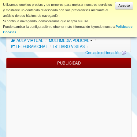
www.coet.es
Utilizamos cookies propias y de terceros para mejorar nuestros servicios
Acepto
y mostrarle un contenido relacionado con sus preferencias mediante el
análisis de sus hábitos de navegación.
Portal
Si continua navegando, consideramos que acepta su uso.
Puede cambiar la configuración u obtener más información leyendo nuestra
Política de
Índice Foros
/
MAPA WEB
/
MAPA FOROS
/
Cookies
.
AULA VIRTUAL
/
MULTIMEDIA POLICIAL
/
FAQ
TELEGRAM CHAT
/
LIBRO VISITAS
/
Contacto o Donación
NORMAS FORO
PUBLICIDAD
Descargas