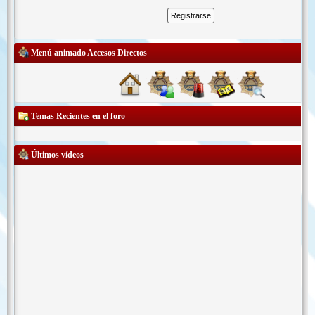
Menú animado Accesos Directos
Temas Recientes en el foro
Últimos vídeos