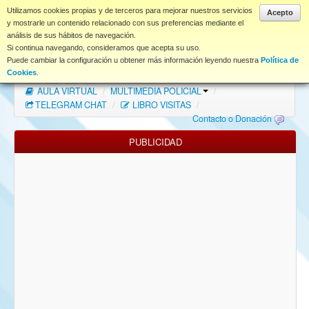
www.coet.es
Utilizamos cookies propias y de terceros para mejorar nuestros servicios
Acepto
y mostrarle un contenido relacionado con sus preferencias mediante el
análisis de sus hábitos de navegación.
Portal
Si continua navegando, consideramos que acepta su uso.
Puede cambiar la configuración u obtener más información leyendo nuestra
Política de
Índice Foros
/
MAPA WEB
/
MAPA FOROS
/
Cookies
.
AULA VIRTUAL
/
MULTIMEDIA POLICIAL
/
FAQ
TELEGRAM CHAT
/
LIBRO VISITAS
/
Contacto o Donación
NORMAS FORO
PUBLICIDAD
Descargas