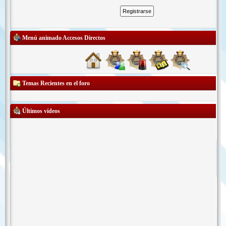
Menú animado Accesos Directos
Temas Recientes en el foro
Últimos vídeos