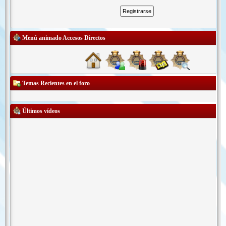
Menú animado Accesos Directos
Temas Recientes en el foro
Últimos vídeos