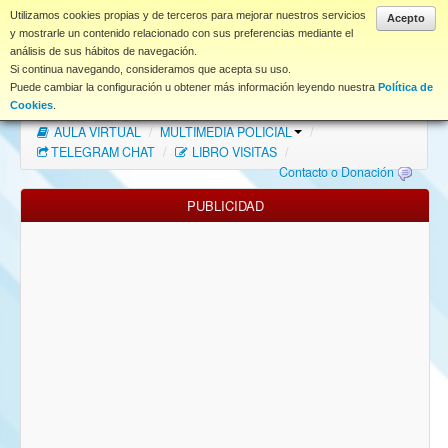
www.coet.es
Utilizamos cookies propias y de terceros para mejorar nuestros servicios
Acepto
y mostrarle un contenido relacionado con sus preferencias mediante el
análisis de sus hábitos de navegación.
Portal
Si continua navegando, consideramos que acepta su uso.
Puede cambiar la configuración u obtener más información leyendo nuestra
Política de
Índice Foros
/
MAPA WEB
/
MAPA FOROS
/
Cookies
.
AULA VIRTUAL
/
MULTIMEDIA POLICIAL
/
FAQ
TELEGRAM CHAT
/
LIBRO VISITAS
/
Contacto o Donación
NORMAS FORO
PUBLICIDAD
Descargas