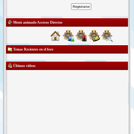
Menú animado Accesos Directos
Temas Recientes en el foro
Últimos vídeos