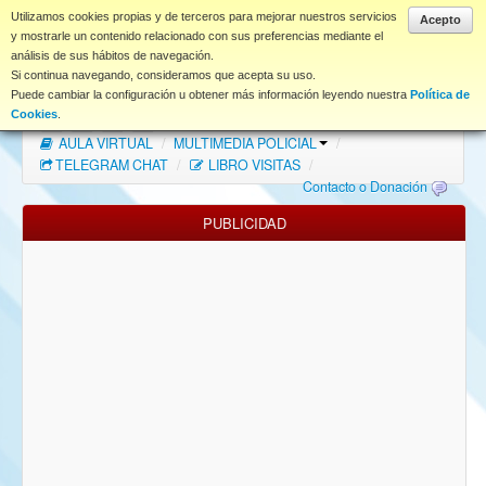
www.coet.es
Utilizamos cookies propias y de terceros para mejorar nuestros servicios
Acepto
y mostrarle un contenido relacionado con sus preferencias mediante el
análisis de sus hábitos de navegación.
Portal
Si continua navegando, consideramos que acepta su uso.
Puede cambiar la configuración u obtener más información leyendo nuestra
Política de
Índice Foros
/
MAPA WEB
/
MAPA FOROS
/
Cookies
.
AULA VIRTUAL
/
MULTIMEDIA POLICIAL
/
FAQ
TELEGRAM CHAT
/
LIBRO VISITAS
/
Contacto o Donación
NORMAS FORO
PUBLICIDAD
Descargas