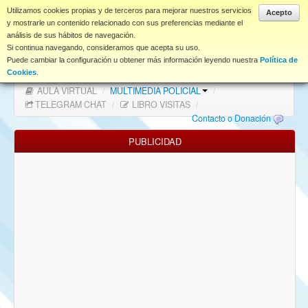
www.coet.es
Utilizamos cookies propias y de terceros para mejorar nuestros servicios
Acepto
y mostrarle un contenido relacionado con sus preferencias mediante el
análisis de sus hábitos de navegación.
Portal
Si continua navegando, consideramos que acepta su uso.
Puede cambiar la configuración u obtener más información leyendo nuestra
Política de
Índice Foros
/
MAPA WEB
/
MAPA FOROS
/
Cookies
.
AULA VIRTUAL
/
MULTIMEDIA POLICIAL
/
FAQ
TELEGRAM CHAT
/
LIBRO VISITAS
/
Contacto o Donación
NORMAS FORO
PUBLICIDAD
Descargas
Anonymous