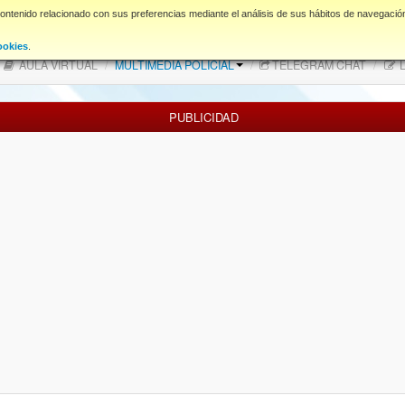
contenido relacionado con sus preferencias mediante el análisis de sus hábitos de navegació
FAQ
NORMAS FORO
Descargas
ookies
.
AULA VIRTUAL
/
MULTIMEDIA POLICIAL
/
TELEGRAM CHAT
/
L
PUBLICIDAD