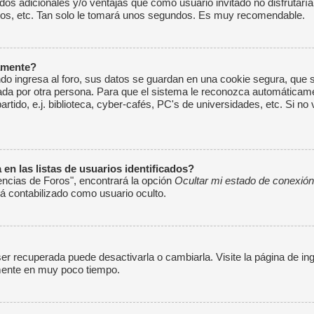
dos adicionales y/o ventajas que como usuario invitado no disfrutarí
ios, etc. Tan solo le tomará unos segundos. Es muy recomendable.
camente?
o ingresa al foro, sus datos se guardan en una cookie segura, que se 
da por otra persona. Para que el sistema le reconozca automáticamen
o, e.j. biblioteca, cyber-cafés, PC's de universidades, etc. Si no ve 
n las listas de usuarios identificados?
encias de Foros", encontrará la opción
Ocultar mi estado de conexión
 contabilizado como usuario oculto.
r recuperada puede desactivarla o cambiarla. Visite la página de ing
amente en muy poco tiempo.