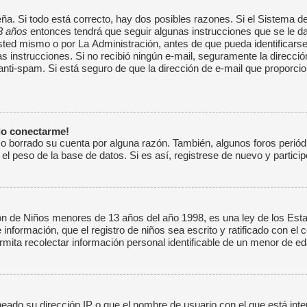
ña. Si todo está correcto, hay dos posibles razones. Si el Sistema d
3 años
entonces tendrá que seguir algunas instrucciones que se le da
ed mismo o por La Administración, antes de que pueda identificarse; e
 las instrucciones. Si no recibió ningún e-mail, seguramente la direcc
o anti-spam. Si está seguro de que la dirección de e-mail que proporc
do conectarme!
 o borrado su cuenta por alguna razón. También, algunos foros peri
el peso de la base de datos. Si es así, registrese de nuevo y particip
de Niños menores de 13 años del año 1998, es una ley de los Estado
 información, que el registro de niños sea escrito y ratificado con el
mita recolectar información personal identificable de un menor de ed
neado su dirección IP o que el nombre de usuario con el que está inte