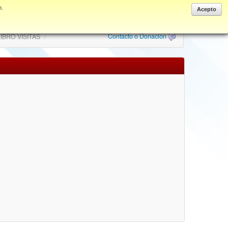
n.
Anonymous
Acepto
Contacto o Donación
IBRO VISITAS
/